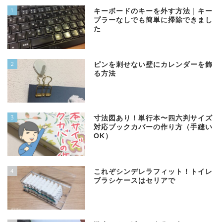
1
キーボードのキーを外す方法｜キー
プラーなしでも簡単に掃除できまし
た
2
ピンを刺せない壁にカレンダーを飾
る方法
3
寸法図あり！単行本〜四六判サイズ
対応ブックカバーの作り方（手縫い
OK）
4
これぞシンデレラフィット！トイレ
ブラシケースはセリアで