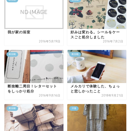
我が家の浴室
好みは変わる。シールをケー
スごと処分しました
2016年5月19日
2016年7月2日
断捨離
断捨離
断捨離二周目！レターセット
メルカリで体験した、ちょっ
をしっかり処分
と悲しかったこと
2016年9月16日
2018年9月21日
断捨離
洋服