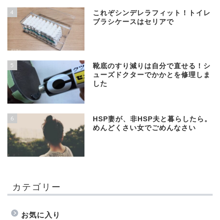
4
これぞシンデレラフィット！トイレ
ブラシケースはセリアで
5
靴底のすり減りは自分で直せる！シ
ューズドクターでかかとを修理しま
した
6
HSP妻が、非HSP夫と暮らしたら。
めんどくさい女でごめんなさい
カテゴリー
お気に入り