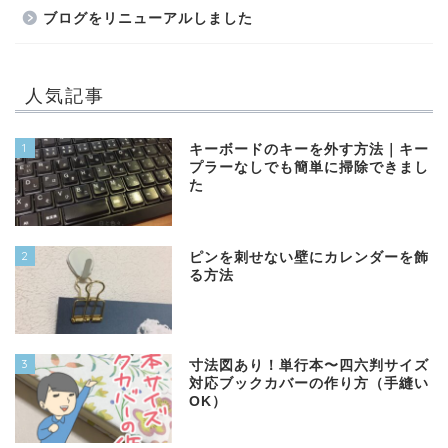
ブログをリニューアルしました
人気記事
1
キーボードのキーを外す方法｜キー
プラーなしでも簡単に掃除できまし
た
2
ピンを刺せない壁にカレンダーを飾
る方法
3
寸法図あり！単行本〜四六判サイズ
対応ブックカバーの作り方（手縫い
OK）