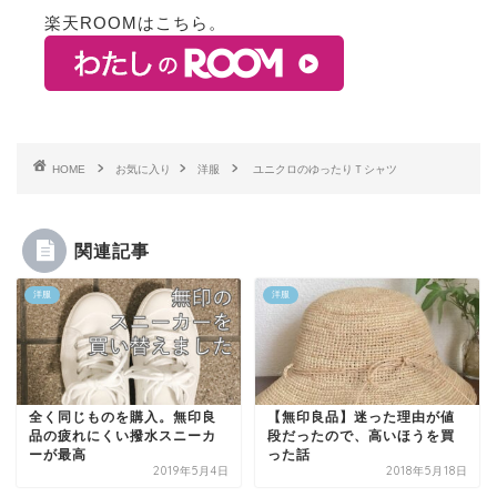
楽天ROOMはこちら。
HOME
お気に入り
洋服
ユニクロのゆったりＴシャツ
関連記事
洋服
洋服
全く同じものを購入。無印良
【無印良品】迷った理由が値
品の疲れにくい撥水スニーカ
段だったので、高いほうを買
ーが最高
った話
2019年5月4日
2018年5月18日