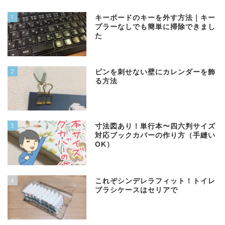
1
キーボードのキーを外す方法｜キー
プラーなしでも簡単に掃除できまし
た
2
ピンを刺せない壁にカレンダーを飾
る方法
3
寸法図あり！単行本〜四六判サイズ
対応ブックカバーの作り方（手縫い
OK）
4
これぞシンデレラフィット！トイレ
ブラシケースはセリアで