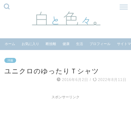
ホーム
お気に入り
断捨離
健康
生活
プロフィール
サイトマ
洋服
ユニクロのゆったりＴシャツ
2016年6月2日
/
2022年8月11日
スポンサーリンク