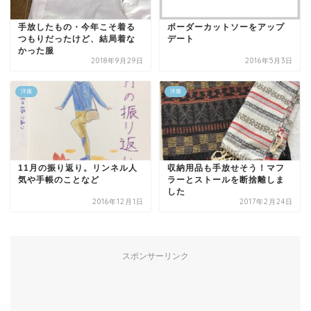
手放したもの・今年こそ着る
ボーダーカットソーをアップ
つもりだったけど、結局着な
デート
かった服
2018年9月29日
2016年5月3日
洋服
洋服
11月の振り返り。リンネル人
収納用品も手放せそう！マフ
気や手帳のことなど
ラーとストールを断捨離しま
した
2016年12月1日
2017年2月24日
スポンサーリンク