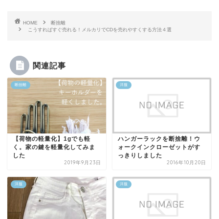
HOME
断捨離
こうすればすぐ売れる！メルカリでCDを売れやすくする方法４選
関連記事
断捨離
洋服
【荷物の軽量化】1gでも軽
ハンガーラックを断捨離！ウ
く。家の鍵を軽量化してみま
ォークインクローゼットがす
した
っきりしました
2019年9月23日
2016年10月20日
洋服
洋服