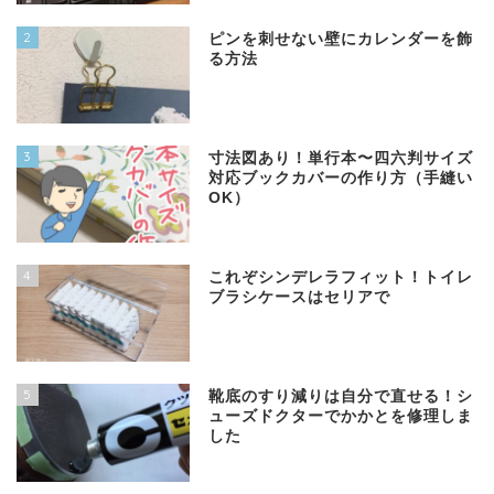
2
ピンを刺せない壁にカレンダーを飾
る方法
3
寸法図あり！単行本〜四六判サイズ
対応ブックカバーの作り方（手縫い
OK）
4
これぞシンデレラフィット！トイレ
ブラシケースはセリアで
5
靴底のすり減りは自分で直せる！シ
ューズドクターでかかとを修理しま
した