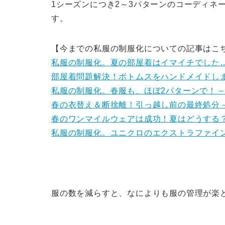
1シーズンにつき2～3パターンのコーディネ
す。
【今までの私服の制服化についての記事はこ
私服の制服化。夏の部屋着はイマイチでした…
部屋着問題解決！ボトムスをハンドメイドしま
私服の制服化。春服も、ほぼ2パターンで！ –
春の衣替え＆断捨離！引っ越し前の最終処分 –
春のワンマイルウェアは成功！夏はどうする？
私服の制服化。ユニクロのエクストラファイン
服の数を減らすと、なによりも服の管理が楽