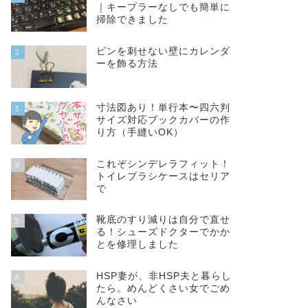
｜キープラーなしでも簡単に
掃除できました
ピンを刺せない壁にカレンダ
2
ーを飾る方法
寸法図あり！単行本〜四六判
3
サイズ対応ブックカバーの作
り方（手縫いOK）
これぞシンデレラフィット！
4
トイレブラシケースはセリア
で
靴底のすり減りは自分で直せ
5
る！シューズドクターでかか
とを修理しました
HSP妻が、非HSP夫と暮らし
6
たら。めんどくさい女でごめ
んなさい