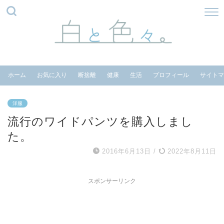
ホーム
お気に入り
断捨離
健康
生活
プロフィール
サイトマ
洋服
流行のワイドパンツを購入しまし
た。
2016年6月13日
/
2022年8月11日
スポンサーリンク