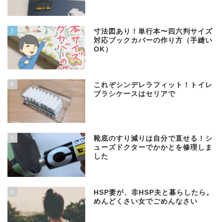
3
寸法図あり！単行本〜四六判サイズ
対応ブックカバーの作り方（手縫い
OK）
4
これぞシンデレラフィット！トイレ
ブラシケースはセリアで
5
靴底のすり減りは自分で直せる！シ
ューズドクターでかかとを修理しま
した
6
HSP妻が、非HSP夫と暮らしたら。
めんどくさい女でごめんなさい