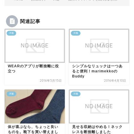
関連記事
洋服
洋服
WEARのアプリが断捨離に役
シンプルなリュックは一つあ
立つ
ると便利！marimekkoの
Buddy
2016年5月15日
2016年4月10日
洋服
洋服
体が喜ぶなら、ちょっと良い
見せる収納はやめる！ネック
ものを。靴下を買い替えまし
レスを断捨離しました