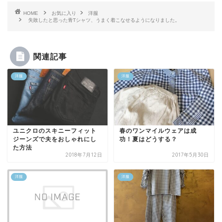
HOME
お気に入り
洋服
失敗したと思った青Tシャツ、うまく着こなせるようになりました。
関連記事
洋服
洋服
ユニクロのスキニーフィット
春のワンマイルウェアは成
ジーンズで夫をおしゃれにし
功！夏はどうする？
た方法
2018年7月12日
2017年5月30日
洋服
洋服