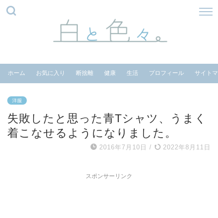
ホーム
お気に入り
断捨離
健康
生活
プロフィール
サイトマ
洋服
失敗したと思った青Tシャツ、うまく
着こなせるようになりました。
2016年7月10日
/
2022年8月11日
スポンサーリンク