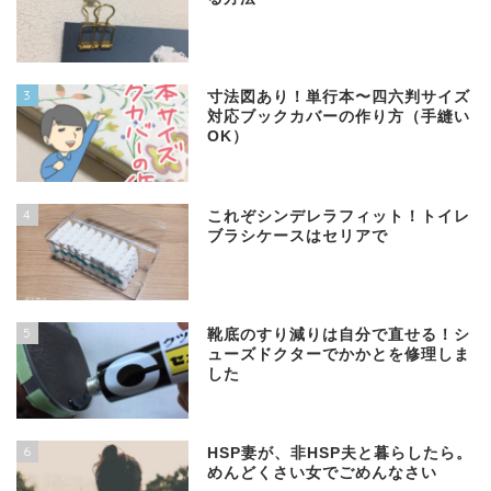
3
寸法図あり！単行本〜四六判サイズ
対応ブックカバーの作り方（手縫い
OK）
4
これぞシンデレラフィット！トイレ
ブラシケースはセリアで
5
靴底のすり減りは自分で直せる！シ
ューズドクターでかかとを修理しま
した
6
HSP妻が、非HSP夫と暮らしたら。
めんどくさい女でごめんなさい