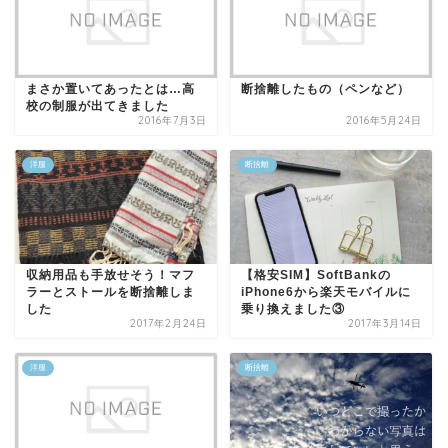
まさか置いてあったとは…高
断捨離したもの（ペンなど）
校の制服が出てきました
2016年7月3日
2016年5月24日
洋服
断捨離
収納用品も手放せそう！マフ
【格安SIM】SoftBankの
ラーとストールを断捨離しま
iPhone6から楽天モバイルに
した
乗り換えました③
2017年2月24日
2017年3月14日
洋服
断捨離