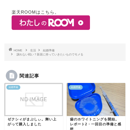
楽天ROOMはこちら。
HOME
生活
結婚準備
譲れない戦い？新居に持っていきたいものでモメる
関連記事
結婚準備
結婚準備
ゼクシィがまぶしぃ。舞い上
歯のホワイトニングを開始。
がって購入しました
レポート2・一回目の準備と感
想