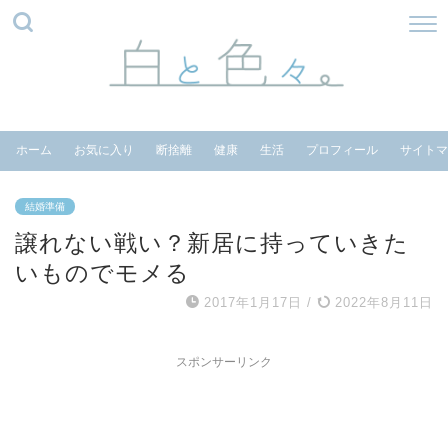
ホーム
お気に入り
断捨離
健康
生活
プロフィール
サイトマ
結婚準備
譲れない戦い？新居に持っていきた
いものでモメる
2017年1月17日
/
2022年8月11日
スポンサーリンク