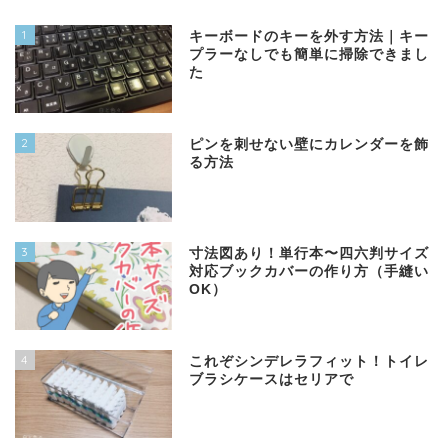
1
キーボードのキーを外す方法｜キー
プラーなしでも簡単に掃除できまし
た
2
ピンを刺せない壁にカレンダーを飾
る方法
3
寸法図あり！単行本〜四六判サイズ
対応ブックカバーの作り方（手縫い
OK）
4
これぞシンデレラフィット！トイレ
ブラシケースはセリアで