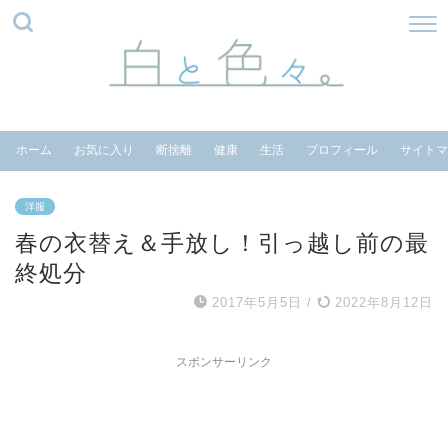
ホーム
お気に入り
断捨離
健康
生活
プロフィール
サイトマ
洋服
春の衣替え＆手放し！引っ越し前の最
終処分
2017年5月5日
/
2022年8月12日
スポンサーリンク