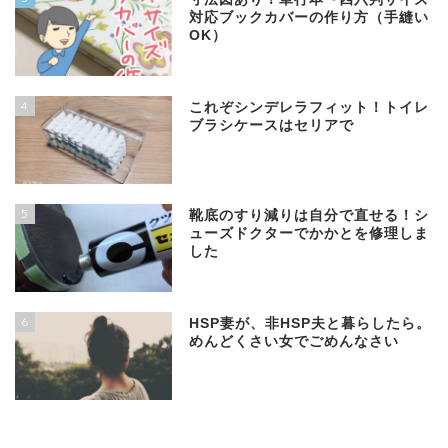
対応ブックカバーの作り方（手縫い
OK）
4
これぞシンデレラフィット！トイレ
ブラシケースはセリアで
5
靴底のすり減りは自分で直せる！シ
ューズドクターでかかとを修理しま
した
6
HSP妻が、非HSP夫と暮らしたら。
めんどくさい女でごめんなさい