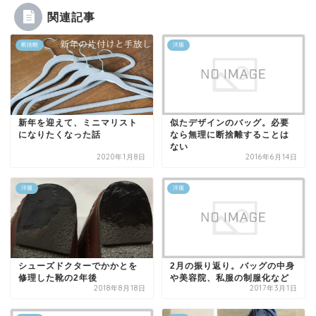
関連記事
断捨離
洋服
新年を迎えて、ミニマリスト
似たデザインのバッグ。必要
になりたくなった話
なら無理に断捨離することは
ない
2020年1月8日
2016年6月14日
洋服
洋服
シューズドクターでかかとを
2月の振り返り。バッグの中身
修理した靴の2年後
や美容院、私服の制服化など
2018年8月18日
2017年3月1日