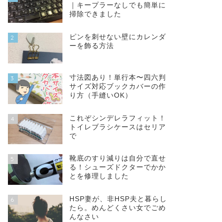
｜キープラーなしでも簡単に
掃除できました
ピンを刺せない壁にカレンダ
2
ーを飾る方法
寸法図あり！単行本〜四六判
3
サイズ対応ブックカバーの作
り方（手縫いOK）
これぞシンデレラフィット！
4
トイレブラシケースはセリア
で
靴底のすり減りは自分で直せ
5
る！シューズドクターでかか
とを修理しました
HSP妻が、非HSP夫と暮らし
6
たら。めんどくさい女でごめ
んなさい