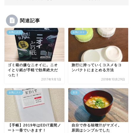
関連記事
お気に入り
お気に入り
ゴミ箱の嫌なニオイに。ニオ
旅行に持っていくコスメをコ
イとり紙が手軽で効果絶大だ
ンパクトにまとめる方法
った！
2017年9月1日
2018年10月29日
お気に入り
生活
【手帳】2019年はEDiT週間ノ
自分で作る味噌汁がマズイ。
ート一冊でいきます！
原因はシンプルでした