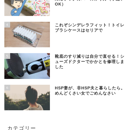
OK）
4
これぞシンデレラフィット！トイレ
ブラシケースはセリアで
5
靴底のすり減りは自分で直せる！シ
ューズドクターでかかとを修理しま
した
6
HSP妻が、非HSP夫と暮らしたら。
めんどくさい女でごめんなさい
カテゴリー