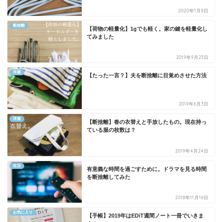
2020年1月8日
断捨離
【荷物の軽量化】1gでも軽く。家の鍵を軽量化し
てみました
2019年9月23日
洋服
【たった一言？】夫を断捨離に目覚めさせた方法
2019年6月3日
洋服
【断捨離】春の衣替えと手放したもの。現在持っ
ている服の枚数は？
2019年4月24日
生活
有意義な時間を過ごすために。ドラマを見る時間
を断捨離してみた
2018年11月16日
お気に入り
【手帳】2019年はEDiT週間ノート一冊でいきま