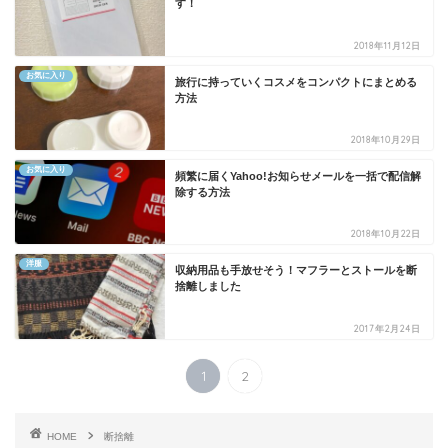
す！
2018年11月12日
お気に入り
旅行に持っていくコスメをコンパクトにまとめる
方法
2018年10月29日
お気に入り
頻繁に届くYahoo!お知らせメールを一括で配信解
除する方法
2018年10月22日
洋服
収納用品も手放せそう！マフラーとストールを断
捨離しました
2017年2月24日
1
2
HOME
断捨離