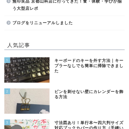
無印良品 京都山科店に行ってきた！食・体験・学びが揃
う大型店レポ
ブログをリニューアルしました
人気記事
1
キーボードのキーを外す方法｜キー
プラーなしでも簡単に掃除できまし
た
2
ピンを刺せない壁にカレンダーを飾
る方法
3
寸法図あり！単行本〜四六判サイズ
対応ブックカバーの作り方（手縫い