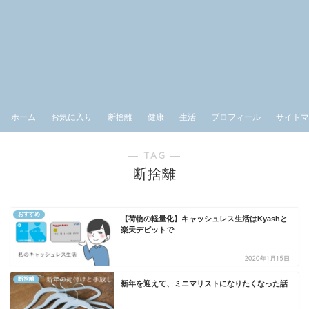
ホーム
お気に入り
断捨離
健康
生活
プロフィール
サイトマ
― TAG ―
断捨離
おすすめ
【荷物の軽量化】キャッシュレス生活はKyashと
楽天デビットで
2020年1月15日
断捨離
新年を迎えて、ミニマリストになりたくなった話