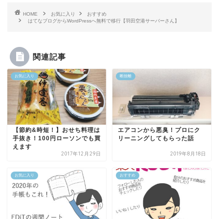
HOME
お気に入り
おすすめ
はてなブログからWordPressへ無料で移行【羽田空港サーバーさん】
関連記事
お気に入り
断捨離
【節約&時短！】おせち料理は
エアコンから悪臭！プロにク
手抜き！100円ローソンでも買
リーニングしてもらった話
えます
2017年12月29日
2019年8月18日
お気に入り
おすすめ